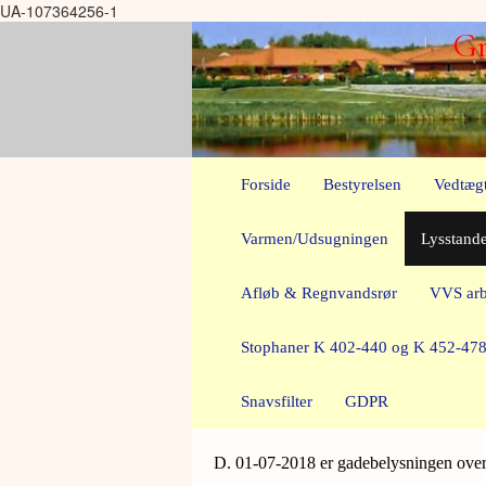
UA-107364256-1
Gr
Forside
Bestyrelsen
Vedtæg
Varmen/Udsugningen
Lysstand
Afløb & Regnvandsrør
VVS arb
Stophaner K 402-440 og K 452-47
Snavsfilter
GDPR
D. 01-07-2018 er gadebelysningen ove